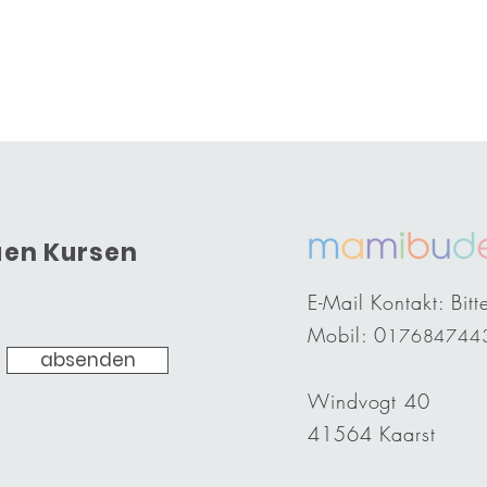
euen Kursen
E-Mail Kontakt: Bitt
Mobil: 0
1768474434
absenden
Windvogt 40
41564 Kaarst