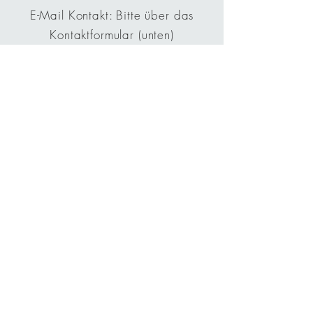
E-Mail Kontakt: Bitte über das
Kontaktformular (unten)
Mobil: 0
17684744346
(Kaarst)
Windvogt 40
41564 Kaarst
Fragen? Kontaktiere uns
gerne!