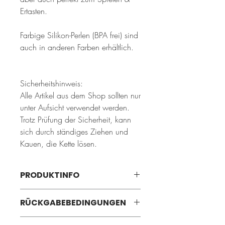
Ertasten.
Farbige Silikon-Perlen (BPA frei) sind
auch in anderen Farben erhältlich.
Sicherheitshinweis:
Alle Artikel aus dem Shop sollten nur
unter Aufsicht verwendet werden.
Trotz Prüfung der Sicherheit, kann
sich durch ständiges Ziehen und
Kauen, die Kette lösen.
PRODUKTINFO
Handgefertigt in Deuschland von
RÜCKGABEBEDINGUNGEN
Mamibude
BPA frei
14 Tage Rückgaberecht bei Online-Kauf