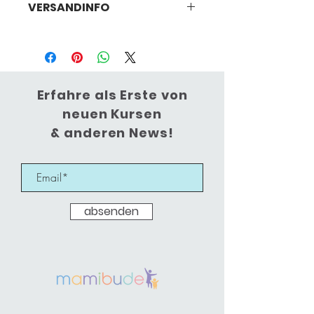
Schadstofffreies Holz
VERSANDINFO
laut Fernabsatzgesetz (FernAbsG)
Abholung bei Mamibude in
Korschenbroich
(Bei Versandwunsch kontaktiere mich
bitte)
Erfahre als Erste von
neuen Kursen
& anderen News!
absenden