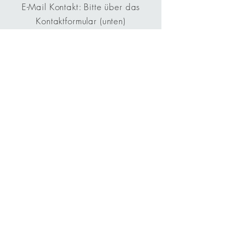
E-Mail Kontakt: Bitte über das
Kontaktformular (unten)
Mobil: 0
17684744346
(Kaarst)
Windvogt 40
41564 Kaarst
Fragen? Kontaktiere uns
gerne!