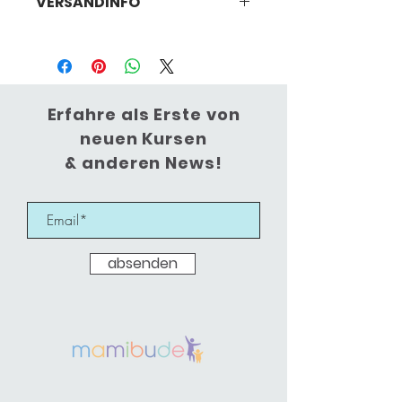
VERSANDINFO
laut Fernabsatzgesetz (FernAbsG)
Abholung bei Mamibude in
Korschenbroich
(Bei Versandwunsch kontaktiere mich
bitte)
Erfahre als Erste von
neuen Kursen
& anderen News!
absenden