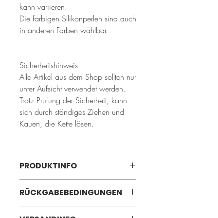
kann variieren.
Die farbigen SIlikonperlen sind auch
in anderen Farben wählbar.
Sicherheitshinweis:
Alle Artikel aus dem Shop sollten nur
unter Aufsicht verwendet werden.
Trotz Prüfung der Sicherheit, kann
sich durch ständiges Ziehen und
Kauen, die Kette lösen.
PRODUKTINFO
Handgefertigt in Deuschland von
RÜCKGABEBEDINGUNGEN
Mamibude
BPA frei
14 Tage Rückgaberecht bei Online-Kauf
Schadstofffreies Holz